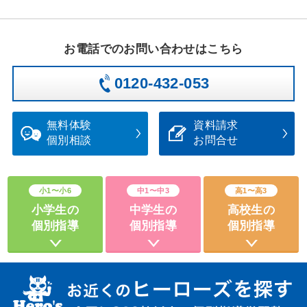
お電話
でのお問い合わせ
はこちら
0120-432-053
無料体験
資料請求
個別相談
お問合せ
小1〜小6
中1〜中3
高1〜高3
小学生の
中学生の
高校生の
個別指導
個別指導
個別指導