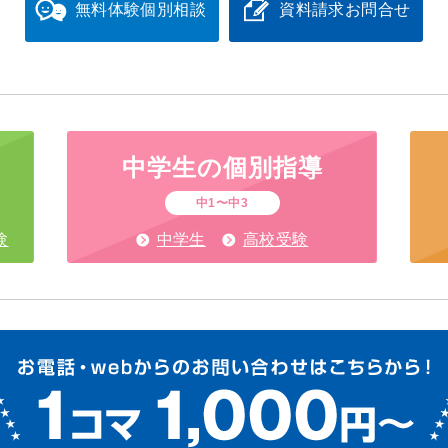
無料体験
個別相談
資料請求
お問合せ
中学生の
個別指導
中1〜中3
験
中学生
高校受験