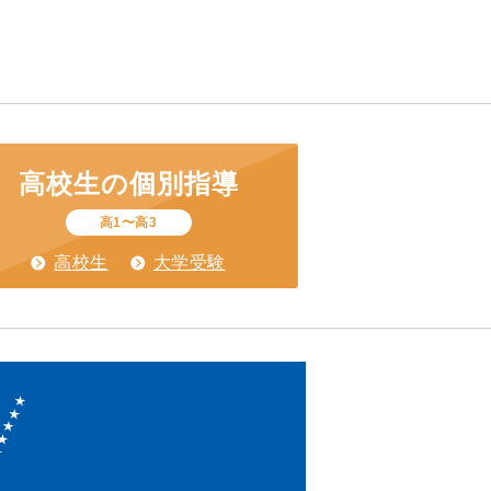
高校生の
個別指導
高1〜高3
高校生
大学受験