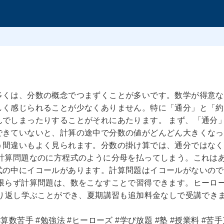
！
多くは、分数の概念でつまずくことが多いです。数学が得意な
しく感じられることが少なくありません。特に「通分」と「約
んでしまったりすることがそれにあたります。 まず、「通分
できていないと、計算の途中で分数の値がどんどん大きくなっ
う間違いもよく見られます。分数の掛け算では、通分ではなく
の計算問題なのに方程式のように分母を払ってしまう。これは
式の中にイコールがあります。計算問題はイコールがないので
に限らず計算問題は、数をこなすことで習得できます。ヒーロ
繰り返し学ぶことができ、夏期講習も追加料金なしで受講でき
 #算数苦手 #勉強法 #ヒーローズ #学び放題 #塾 #授業料 #苦