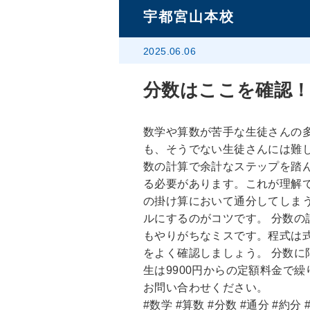
宇都宮山本校
2025.06.06
分数はここを確認
数学や算数が苦手な生徒さんの
も、そうでない生徒さんには難
数の計算で余計なステップを踏
る必要があります。これが理解
の掛け算において通分してしま
ルにするのがコツです。 分数
もやりがちなミスです。程式は
をよく確認しましょう。 分数
生は9900円からの定額料金で
お問い合わせください。
#数学 #算数 #分数 #通分 #約分