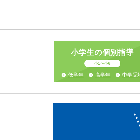
小学生の
個別指導
小1〜小6
低学年
高学年
中学受