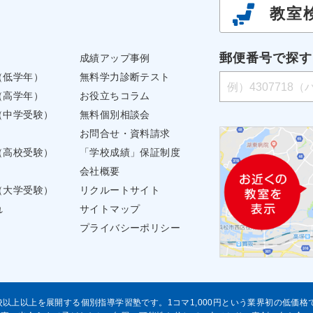
教室
郵便番号で探す
成績アップ事例
（低学年）
無料学力診断テスト
（高学年）
お役立ちコラム
（中学受験）
無料個別相談会
お問合せ・資料請求
（高校受験）
「学校成績」保証制度
会社概要
（大学受験）
リクルートサイト
れ
サイトマップ
プライバシーポリシー
校以上以上を展開する個別指導学習塾です。1コマ1,000円という業界初の低価