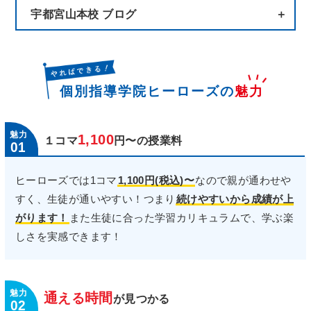
宇都宮山本校 ブログ
個別指導学院ヒーローズの
魅力
1,100
１コマ
円〜の授業料
01
ヒーローズでは1コマ
1,100円(税込)〜
なので親が通わせや
すく、生徒が通いやすい！つまり
続けやすいから成績が上
がります！
また生徒に合った学習カリキュラムで、学ぶ楽
しさを実感できます！
通
時間
える
が見つかる
02