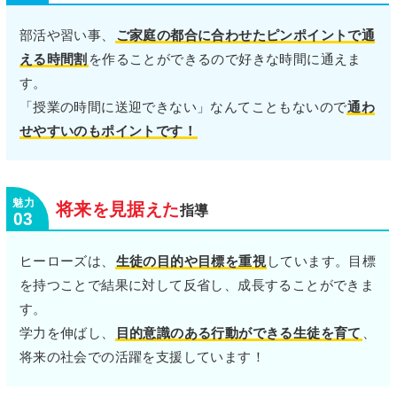
部活や習い事、
ご家庭の都合に合わせたピンポイントで通
える時間割
を作ることができるので好きな時間に通えま
す。
「授業の時間に送迎できない」なんてこともないので
通わ
せやすいのもポイントです！
将来
見据
を
えた
指導
03
ヒーローズは、
生徒の目的や目標を重視
しています。目標
を持つことで結果に対して反省し、成長することができま
す。
学力を伸ばし、
目的意識のある行動ができる生徒を育て
、
将来の社会での活躍を支援しています！