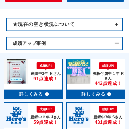
★現在の空き状況について
成績アップ事例
成績UP!
成績UP!
豊郷中3年 Ｈさん
矢板付属中１年 R
さん
91点達成！
442点達成！
詳しくみる
詳しくみる
成績UP!
成績UP!
豊郷中２年 Jさん
豊郷中3年 Sさん
59点達成！
431点達成！