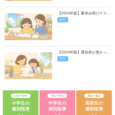
【2026年版】夏休み明けテス...
教育
【2026年版】通知表が悪かっ...
教育
小1〜小6
中1〜中3
高1〜高3
小学生の
中学生の
高校生の
個別指導
個別指導
個別指導