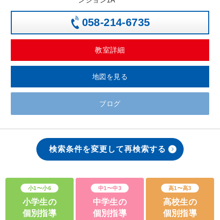
ンション1A
058-214-6735
教室詳細
地図を見る
ブログ
検索条件を変更して再検索する
小1〜小6
中1〜中3
高1〜高3
小学生の
中学生の
高校生の
個別指導
個別指導
個別指導