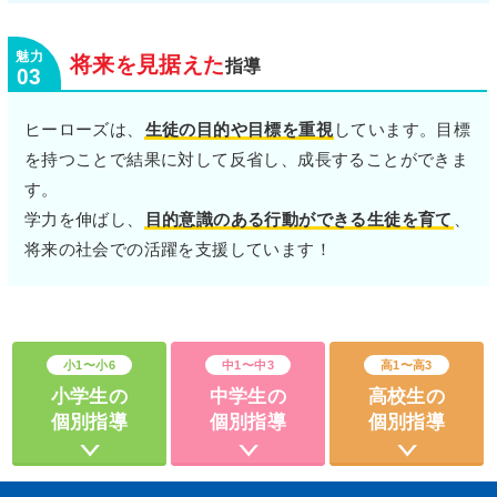
将来
見据
を
えた
指導
03
ヒーローズは、
生徒の目的や目標を重視
しています。目標
を持つことで結果に対して反省し、成長することができま
す。
学力を伸ばし、
目的意識のある行動ができる生徒を育て
、
将来の社会での活躍を支援しています！
小1〜小6
中1〜中3
高1〜高3
小学生の
中学生の
高校生の
個別指導
個別指導
個別指導