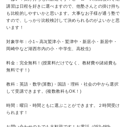
講習は日程を好きに選べますので、他塾さんとの掛け持ち
も比較的しやすいかと思います。大事なお子様が通う塾で
すので、しっかり比較検討して決められるのがよいかと思
います！
対象学年：小1～高3(鷲津小・鷲津中・新居小・新居中・
岡崎中など湖西市内の小・中学生、高校生)
料金：完全無料！(授業料だけでなく、教材費や諸経費も
無料です！)
教科：英語・数学(算数)・国語・理科・社会の中から選択
して受講できます。(複数教科もOK！)
時間：曜日・時間ともに選ぶことができます。２時間受け
られます！
お問い合わせのみでも大歓迎です！お電話（053-489-