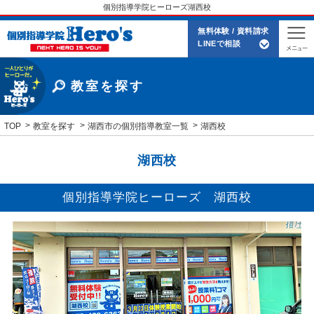
個別指導学院ヒーローズ湖西校
無料体験 / 資料請求
LINEで相談
教室を探す
TOP
教室を探す
湖西市の個別指導教室一覧
湖西校
湖西校
個別指導学院ヒーローズ 湖西校