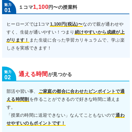
1,100
１コマ
円〜の授業料
01
ヒーローズでは1コマ
1,100円(税込)〜
なので親が通わせや
すく、生徒が通いやすい！つまり
続けやすいから成績が上
がります！
また生徒に合った学習カリキュラムで、学ぶ楽
しさを実感できます！
通
時間
える
が見つかる
02
部活や習い事、
ご家庭の都合に合わせたピンポイントで通
える時間割
を作ることができるので好きな時間に通えま
す。
「授業の時間に送迎できない」なんてこともないので
通わ
せやすいのもポイントです！