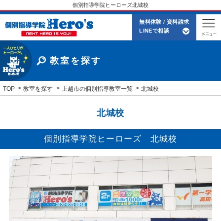
個別指導学院ヒーローズ北城校
無料体験 / 資料請求
LINEで相談
教室を探す
TOP
教室を探す
上越市の個別指導教室一覧
北城校
北城校
個別指導学院ヒーローズ 北城校