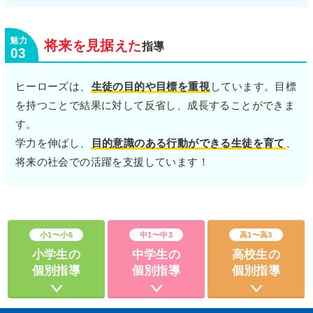
将来
見据
を
えた
指導
03
ヒーローズは、
生徒の目的や目標を重視
しています。目標
を持つことで結果に対して反省し、成長することができま
す。
学力を伸ばし、
目的意識のある行動ができる生徒を育て
、
将来の社会での活躍を支援しています！
小1〜小6
中1〜中3
高1〜高3
小学生の
中学生の
高校生の
個別指導
個別指導
個別指導