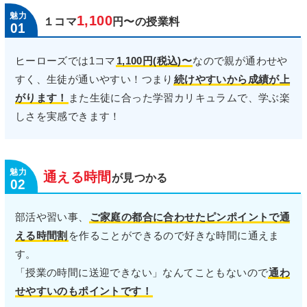
1,100
１コマ
円〜の授業料
01
ヒーローズでは1コマ
1,100円(税込)〜
なので親が通わせや
すく、生徒が通いやすい！つまり
続けやすいから成績が上
がります！
また生徒に合った学習カリキュラムで、学ぶ楽
しさを実感できます！
通
時間
える
が見つかる
02
部活や習い事、
ご家庭の都合に合わせたピンポイントで通
える時間割
を作ることができるので好きな時間に通えま
す。
「授業の時間に送迎できない」なんてこともないので
通わ
せやすいのもポイントです！