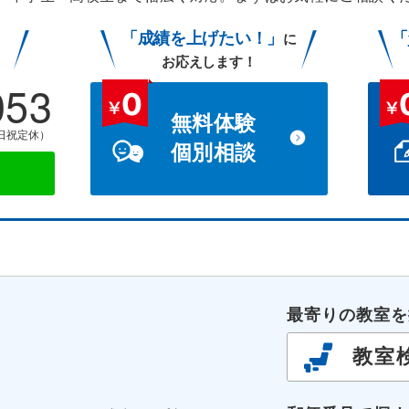
「成績を上げたい！」
「
に
お応えします！
053
無料体験
土日祝定休）
個別相談
談
最寄りの教室を
教室