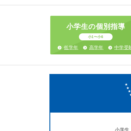
小学生の
個別指導
小1〜小6
低学年
高学年
中学受
小学生