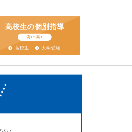
高校生の
個別指導
高1〜高3
高校生
大学受験
ださい。