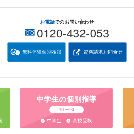
お電話
でのお問い合わせ
0120-432-053
無料体験
個別相談
資料請求
お問合せ
中学生の
個別指導
中1〜中3
験
中学生
高校受験