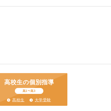
高校生の
個別指導
高1〜高3
高校生
大学受験