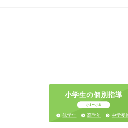
小学生の
個別指導
小1〜小6
低学年
高学年
中学受