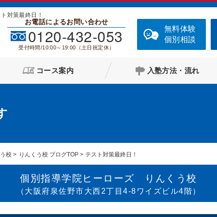
スト対策最終日！
お電話によるお問い合わせ
無料体験
0120-432-053
個別相談
受付時間/10:00～19:00（土日祝定休）
コース案内
入塾方法・流れ
す
くう校
りんくう校 ブログTOP
テスト対策最終日！
個別指導学院ヒーローズ りんくう校
（大阪府泉佐野市大西2丁目4-8ワイズビル4階）