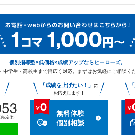
個別指導塾×低価格×成績アップなら
ヒーローズ。
・中学生・高校生まで幅広く対応。
まずはお気軽にご相談く
「成績を上げたい！」
「
に
お応えします！
053
無料体験
土日祝定休）
個別相談
談