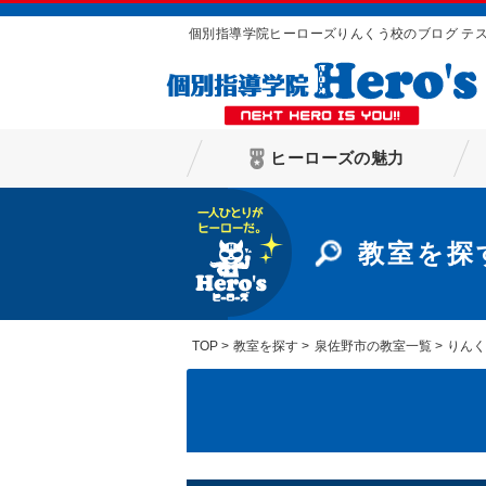
個別指導学院ヒーローズりんくう校のブログ テ
ヒーローズの魅力
教室を探
TOP
教室を探す
泉佐野市の教室一覧
りん