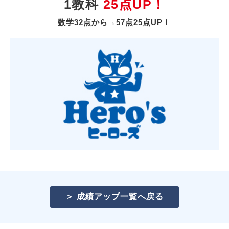
1教科
25点UP！
数学32点から→57点25点UP！
＞ 成績アップ一覧へ戻る