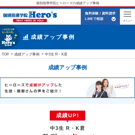
個別指導学院ヒーローズの成績アップ事例
無料体験 / 資料請求
LINEで相談
成績アップ事例
TOP
成績アップ事例
中3生 R・K君
成績アップ事例
成績UP!
中3生
R・K君