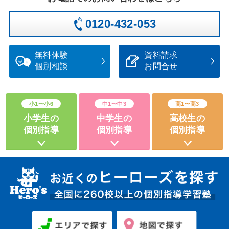
0120-432-053
無料体験
資料請求
個別相談
お問合せ
小1〜小6
中1〜中3
高1〜高3
小学生の
中学生の
高校生の
個別指導
個別指導
個別指導