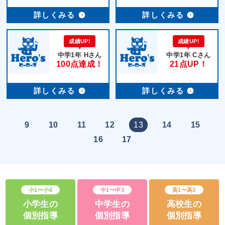
詳しくみる
詳しくみる
成績UP!
成績UP!
中学1年 Hさん
中学1年 Cさん
100点達成！
21点UP！
詳しくみる
詳しくみる
9
10
11
12
13
14
15
16
17
小1〜小6
中1〜中3
高1〜高3
小学生の
中学生の
高校生の
個別指導
個別指導
個別指導