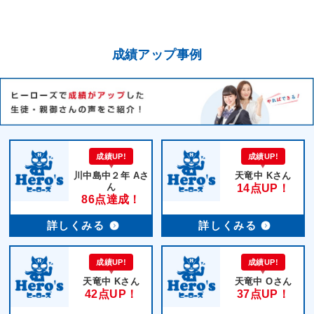
成績アップ事例
成績UP!
成績UP!
川中島中２年 Aさ
天竜中 Kさん
ん
14点UP！
86点達成！
詳しくみる
詳しくみる
成績UP!
成績UP!
天竜中 Kさん
天竜中 Oさん
42点UP！
37点UP！